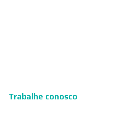
Sobre nós
Exames
Convênios
Unidades
Agendamento
Blog
Trabalhe conosco
Contato
Trabalhe conosco
Conheça mais sobre nossa cultura de trabalho e envie seu
currículo.
Trabalhe Conosco