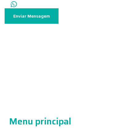
Entre em contato via WhatsApp
Enviar Mensagem
Laboratório Hasten
Rua Antônio Geraldo de Moura, 456
Centro, Perpétuo Socorro
atendimento@laboratoriohasten.com.br
(31) 97175-0296
Menu principal
Resultados