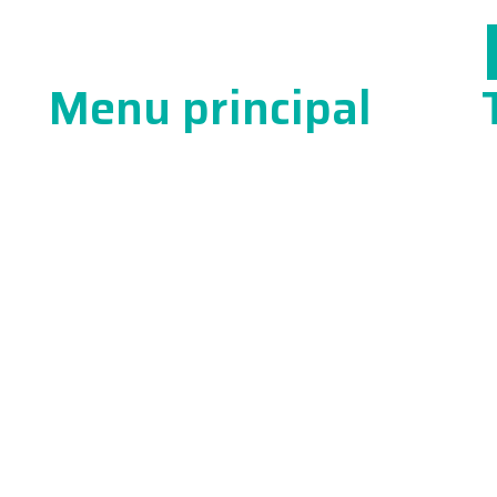
WhatsApp
Menu principal
Co
Resultados
se
Sobre nós
Exames
Convênios
Unidades
Agendamento
Blog
Trabalhe conosco