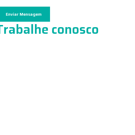
Enviar Mensagem
Trabalhe conosco
nheça mais sobre nossa cultura de trabalho e envie
u currículo.
Trabalhe Conosco