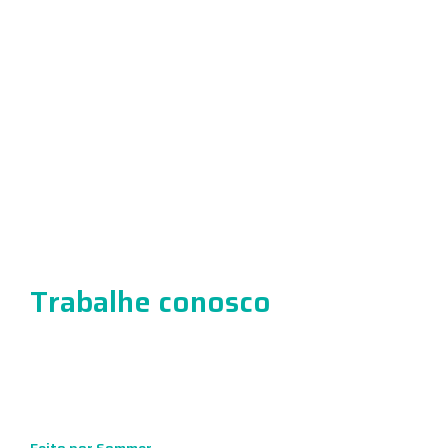
Exames
Convênios
Unidades
Agendamento
Blog
Trabalhe conosco
Contato
Trabalhe conosco
Conheça mais sobre nossa cultura de trabalho e envie seu
currículo.
Trabalhe Conosco
© 2022 Laboratório Hasten. Todos os direitos reservados.