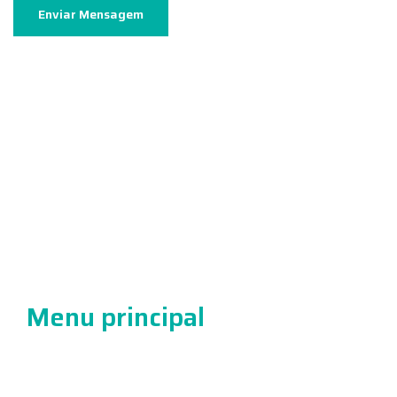
Enviar Mensagem
Laboratório Hasten
Rua Antônio Geraldo de Moura, 456
Centro, Perpétuo Socorro
atendimento@laboratoriohasten.com.br
(31) 97175-0296
Menu principal
Resultados
Sobre nós