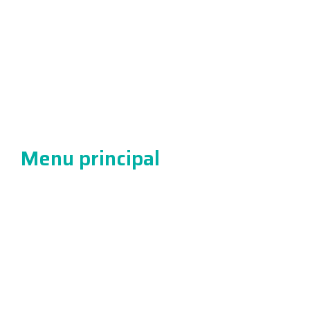
Laboratório Hasten
Rua Antônio Geraldo de Moura, 456
Centro, Perpétuo Socorro
atendimento@laboratoriohasten.com.br
(31) 97175-0296
Menu principal
Resultados
Sobre nós
Exames
Convênios
Unidades